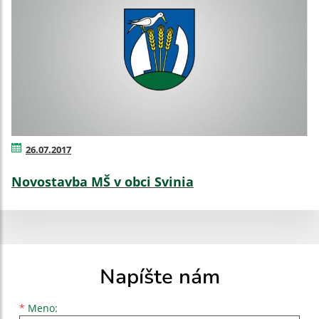
26.07.2017
Novostavba MŠ v obci Svinia
Napíšte nám
Meno
Priezvisko
E-mailová adresa
*
Meno: