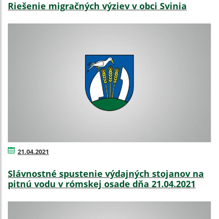
Riešenie migračných výziev v obci Svinia
21.04.2021
Slávnostné spustenie výdajných stojanov na
pitnú vodu v rómskej osade dňa 21.04.2021