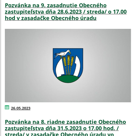
Pozvánka na 9. zasadnutie Obecného
zastupiteľstva dňa 28.6.2023 / streda/ o 17.00
hod v zasadačke Obecného úradu
26.05.2023
Pozvánka na 8. riadne zasadnutie Obecného
zastupiteľstva dňa 31.5.2023 o 17.00 hod. /
streda/ v zasadačke Obecného úradu vo