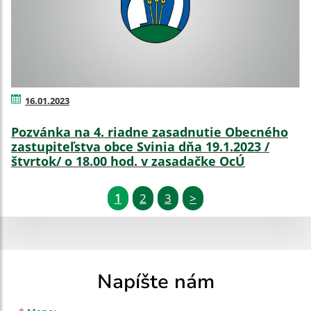
16.01.2023
Pozvánka na 4. riadne zasadnutie Obecného
zastupiteľstva obce Svinia dňa 19.1.2023 /
štvrtok/ o 18.00 hod. v zasadačke OcÚ
1
2
3
>
Napíšte nám