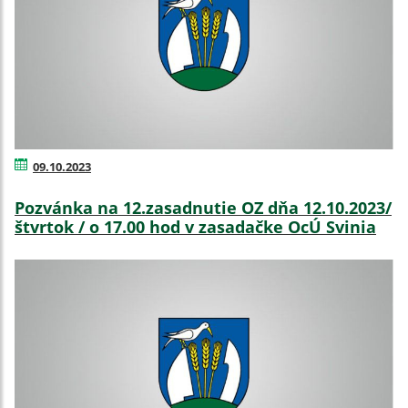
09.10.2023
Pozvánka na 12.zasadnutie OZ dňa 12.10.2023/
štvrtok / o 17.00 hod v zasadačke OcÚ Svinia