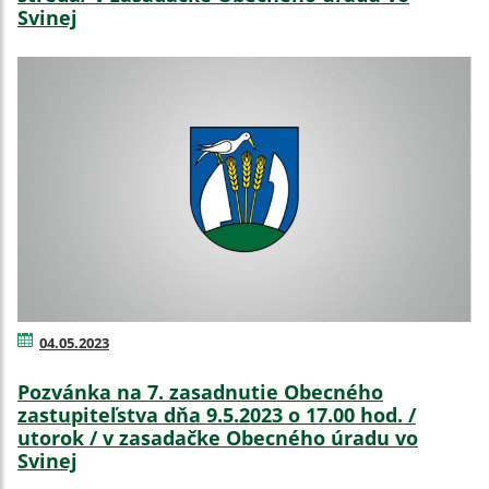
Svinej
04.05.2023
Pozvánka na 7. zasadnutie Obecného
zastupiteľstva dňa 9.5.2023 o 17.00 hod. /
utorok / v zasadačke Obecného úradu vo
Svinej