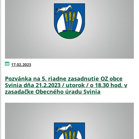
17.02.2023
Pozvánka na 5. riadne zasadnutie OZ obce
Svinia dňa 21.2.2023 / utorok / o 18.30 hod. v
zasadačke Obecného úradu Svinia