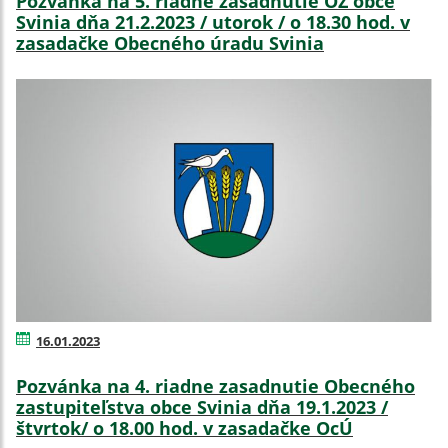
Pozvánka na 5. riadne zasadnutie OZ obce
Svinia dňa 21.2.2023 / utorok / o 18.30 hod. v
zasadačke Obecného úradu Svinia
16.01.2023
Pozvánka na 4. riadne zasadnutie Obecného
zastupiteľstva obce Svinia dňa 19.1.2023 /
štvrtok/ o 18.00 hod. v zasadačke OcÚ