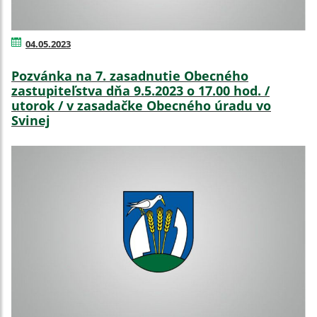
04.05.2023
Pozvánka na 7. zasadnutie Obecného
zastupiteľstva dňa 9.5.2023 o 17.00 hod. /
utorok / v zasadačke Obecného úradu vo
Svinej