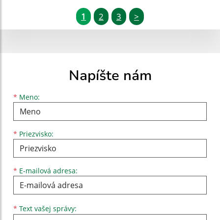
1
2
3
>
Napíšte nám
Meno
Priezvisko
E-mailová adresa
*
Meno:
*
Priezvisko:
*
E-mailová adresa:
Text vašej správy...
*
Text vašej správy: