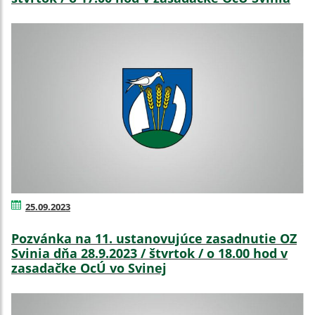
25.09.2023
Pozvánka na 11. ustanovujúce zasadnutie OZ
Svinia dňa 28.9.2023 / štvrtok / o 18.00 hod v
zasadačke OcÚ vo Svinej