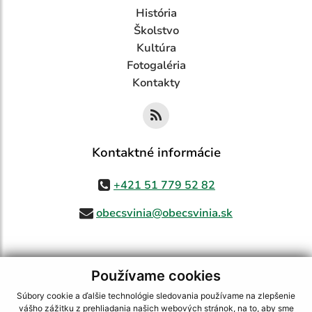
História
Školstvo
Kultúra
Fotogaléria
Kontakty
Kontaktné informácie
+421 51 779 52 82
obecsvinia@obecsvinia.sk
Používame cookies
využite možnosť získavania aktuálnych informácií s využitím RSS
,
CMS systém (redakčný) systém ECHELON 2,
Mapa stránok
,
web portál
,
Súbory cookie a ďalšie technológie sledovania používame na zlepšenie
webhosting
,
webex.digital, s.r.o.
,
domény
,
registrácia domény
,
vášho zážitku z prehliadania našich webových stránok, na to, aby sme