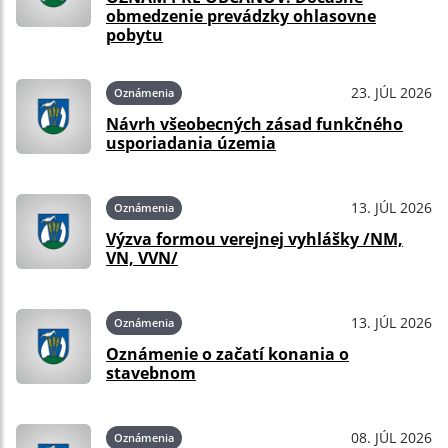
obmedzenie prevádzky ohlasovne
pobytu
23. JÚL 2026
Oznámenia
Návrh všeobecných zásad funkčného
usporiadania územia
13. JÚL 2026
Oznámenia
Výzva formou verejnej vyhlášky /NM,
VN, VVN/
13. JÚL 2026
Oznámenia
Oznámenie o začatí konania o
stavebnom
08. JÚL 2026
Oznámenia