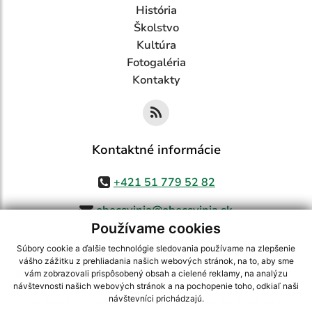
História
Školstvo
Kultúra
Fotogaléria
Kontakty
Kontaktné informácie
+421 51 779 52 82
obecsvinia@obecsvinia.sk
Používame cookies
Súbory cookie a ďalšie technológie sledovania používame na zlepšenie
vášho zážitku z prehliadania našich webových stránok, na to, aby sme
využite možnosť získavania aktuálnych informácií s využitím RSS
,
vám zobrazovali prispôsobený obsah a cielené reklamy, na analýzu
CMS systém (redakčný) systém ECHELON 2,
Mapa stránok
,
web portál
,
návštevnosti našich webových stránok a na pochopenie toho, odkiaľ naši
návštevníci prichádzajú.
webhosting
,
webex.digital, s.r.o.
,
domény
,
registrácia domény
,