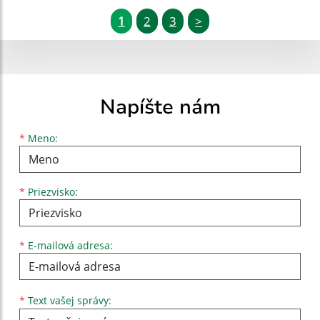
1
2
3
>
Napíšte nám
Meno
Priezvisko
E-mailová adresa
*
Meno:
*
Priezvisko:
*
E-mailová adresa:
Text vašej správy...
*
Text vašej správy: