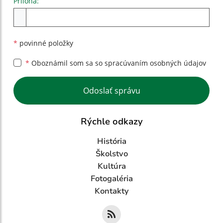
Príloha:
Príloha
*
povinné položky
*
Oboznámil som sa so
spracúvaním osobných údajov
Google reCaptcha Response
Odoslať správu
Rýchle odkazy
História
Školstvo
Kultúra
Fotogaléria
Kontakty