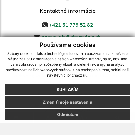
Kontaktné informácie
+421 51 779 52 82
obecsvinia@obecsvinia.sk
Používame cookies
Súbory cookie a ďalšie technológie sledovania používame na zlepšenie
vášho zážitku z prehliadania našich webových stránok, na to, aby sme
využite možnosť získavania aktuálnych informácií s využitím RSS
,
vám zobrazovali prispôsobený obsah a cielené reklamy, na analýzu
CMS systém (redakčný) systém ECHELON 2,
Mapa stránok
,
web portál
,
návštevnosti našich webových stránok a na pochopenie toho, odkiaľ naši
návštevníci prichádzajú.
webhosting
,
webex.digital, s.r.o.
,
domény
,
registrácia domény
,
spoločnosť webex.digital, s.r.o.
,
technický prevádzkovateľ
SÚHLASÍM
Posledná aktualizácia:
06.08.2026
Zmeniť moje nastavenia
Vytlačiť stránku
|
Vyhlásenie o prístupnosti
Autorské práva
|
Cookies
Odmietam
.
.
.
.
.
.
webdesign |