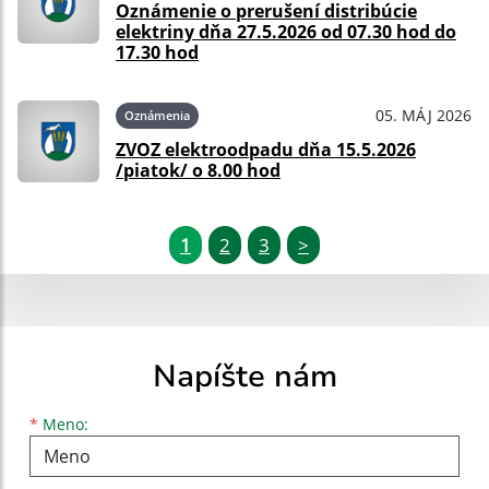
Oznámenie o prerušení distribúcie
elektriny dňa 27.5.2026 od 07.30 hod do
17.30 hod
05. MÁJ 2026
Oznámenia
ZVOZ elektroodpadu dňa 15.5.2026
/piatok/ o 8.00 hod
1
2
3
>
Napíšte nám
Meno
Priezvisko
E-mailová adresa
*
Meno: