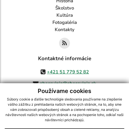
História
Školstvo
Kultúra
Fotogaléria
Kontakty
Kontaktné informácie
+421 51 779 52 82
obecsvinia@obecsvinia.sk
Používame cookies
Súbory cookie a ďalšie technológie sledovania používame na zlepšenie
vášho zážitku z prehliadania našich webových stránok, na to, aby sme
využite možnosť získavania aktuálnych informácií s využitím RSS
,
vám zobrazovali prispôsobený obsah a cielené reklamy, na analýzu
CMS systém (redakčný) systém ECHELON 2,
Mapa stránok
,
web portál
,
návštevnosti našich webových stránok a na pochopenie toho, odkiaľ naši
návštevníci prichádzajú.
webhosting
,
webex.digital, s.r.o.
,
domény
,
registrácia domény
,
spoločnosť webex.digital, s.r.o.
,
technický prevádzkovateľ