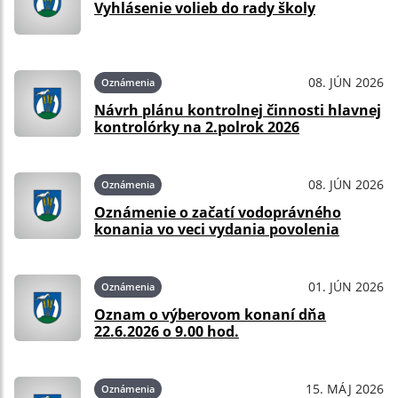
Vyhlásenie volieb do rady školy
08. JÚN 2026
Oznámenia
Návrh plánu kontrolnej činnosti hlavnej
kontrolórky na 2.polrok 2026
08. JÚN 2026
Oznámenia
Oznámenie o začatí vodoprávného
konania vo veci vydania povolenia
01. JÚN 2026
Oznámenia
Oznam o výberovom konaní dňa
22.6.2026 o 9.00 hod.
15. MÁJ 2026
Oznámenia