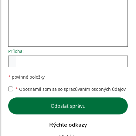
Príloha:
Príloha
*
povinné položky
*
Oboznámil som sa so
spracúvaním osobných údajov
Google reCaptcha Response
Odoslať správu
Rýchle odkazy