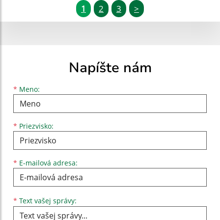
1
2
3
>
Napíšte nám
Meno
Priezvisko
E-mailová adresa
*
Meno:
*
Priezvisko:
*
E-mailová adresa:
Text vašej správy...
*
Text vašej správy: