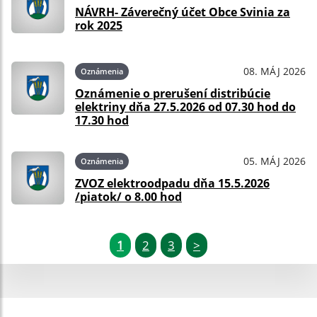
NÁVRH- Záverečný účet Obce Svinia za
rok 2025
08. MÁJ 2026
Oznámenia
Oznámenie o prerušení distribúcie
elektriny dňa 27.5.2026 od 07.30 hod do
17.30 hod
05. MÁJ 2026
Oznámenia
ZVOZ elektroodpadu dňa 15.5.2026
/piatok/ o 8.00 hod
1
2
3
>