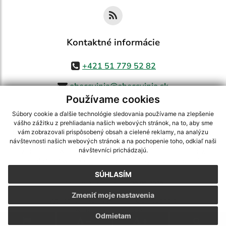
Kontaktné informácie
+421 51 779 52 82
obecsvinia@obecsvinia.sk
Používame cookies
Súbory cookie a ďalšie technológie sledovania používame na zlepšenie
vášho zážitku z prehliadania našich webových stránok, na to, aby sme
využite možnosť získavania aktuálnych informácií s využitím RSS
,
vám zobrazovali prispôsobený obsah a cielené reklamy, na analýzu
CMS systém (redakčný) systém ECHELON 2,
Mapa stránok
,
web portál
,
návštevnosti našich webových stránok a na pochopenie toho, odkiaľ naši
návštevníci prichádzajú.
webhosting
,
webex.digital, s.r.o.
,
domény
,
registrácia domény
,
spoločnosť webex.digital, s.r.o.
,
technický prevádzkovateľ
SÚHLASÍM
Posledná aktualizácia:
06.08.2026
Zmeniť moje nastavenia
Vytlačiť stránku
|
Vyhlásenie o prístupnosti
Autorské práva
|
Cookies
Odmietam
.
.
.
.
.
.