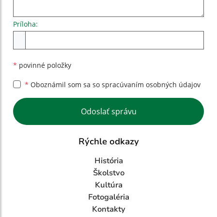
Príloha:
Príloha
*
povinné položky
*
Oboznámil som sa so
spracúvaním osobných údajov
Google reCaptcha Response
Odoslať správu
Rýchle odkazy
História
Školstvo
Kultúra
Fotogaléria
Kontakty