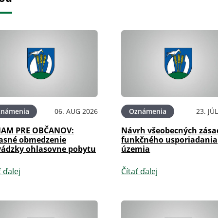
známenia
06. AUG 2026
Oznámenia
23. JÚ
AM PRE OBČANOV:
Návrh všeobecných zása
asné obmedzenie
funkčného usporiadania
vádzky ohlasovne pobytu
územia
ť ďalej
Čítať ďalej