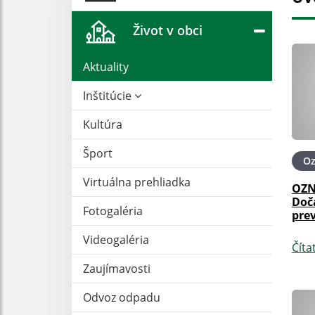
Život v obci
Aktuality
Inštitúcie
Kultúra
Šport
O
Virtuálna prehliadka
OZN
Doč
Fotogaléria
pre
Videogaléria
Číta
Zaujímavosti
Odvoz odpadu