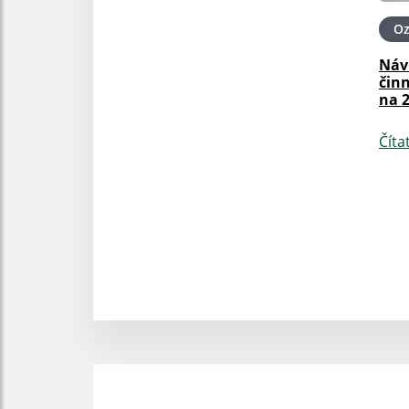
O
Náv
činn
na 2
Číta