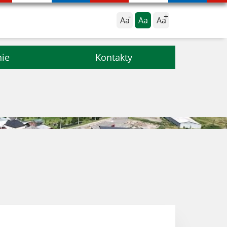
Aa
Aa
Aa
nie
Kontakty