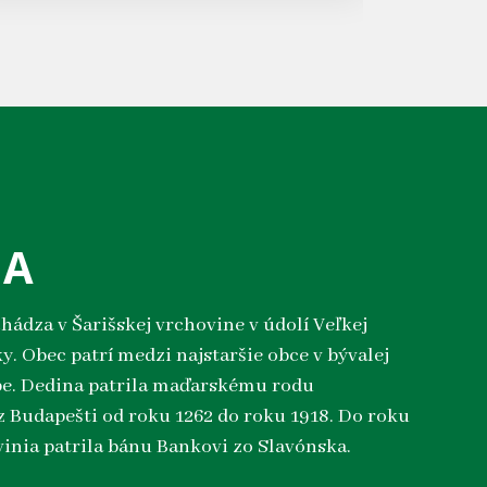
IA
chádza v Šarišskej vrchovine v údolí Veľkej
y. Obec patrí medzi najstaršie obce v bývalej
pe. Dedina patrila maďarskému rodu
 Budapešti od roku 1262 do roku 1918. Do roku
vinia patrila bánu Bankovi zo Slavónska.