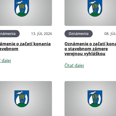
známenia
13. JÚL 2026
Oznámenia
08. JÚ
ámenie o začatí konania
Oznámenie o začatí kon
tavebnom
o stavebnom zámere
verejnou vyhláškou
ť ďalej
Čítať ďalej