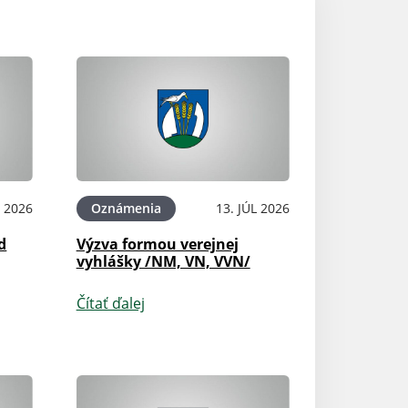
L 2026
Oznámenia
13. JÚL 2026
Oznámenia
d
Výzva formou verejnej
NÁVRH- Závereč
vyhlášky /NM, VN, VVN/
Svinia za rok 20
Čítať ďalej
Čítať ďalej