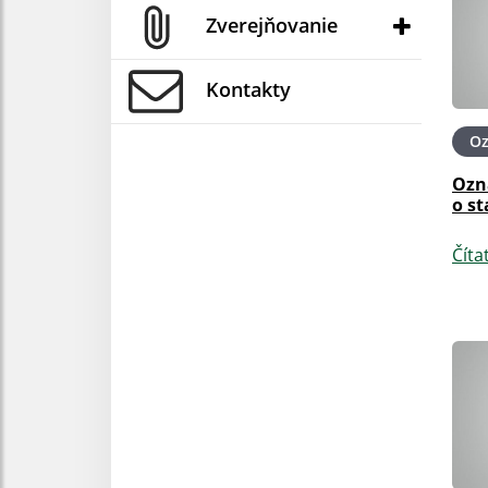
Zverejňovanie
Kontakty
O
Ozn
o s
Číta