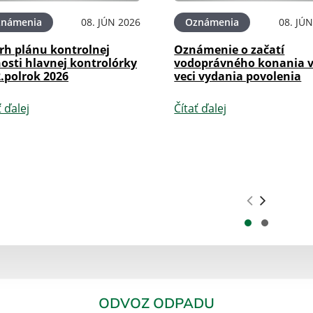
známenia
08. JÚN 2026
Oznámenia
08. JÚ
rh plánu kontrolnej
Oznámenie o začatí
osti hlavnej kontrolórky
vodoprávného konania 
.polrok 2026
veci vydania povolenia
ť ďalej
Čítať ďalej
.
.
ODVOZ ODPADU