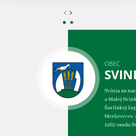
.
.
OBEC
SVIN
Svinia sa na
a Malej Svink
Šarišskej žu
Meršeovcov z
1262 osada S