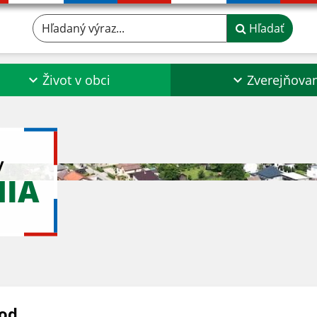
Hľadaný výraz...
Hľadať
Život v obci
Zverejňova
y
NIA
od